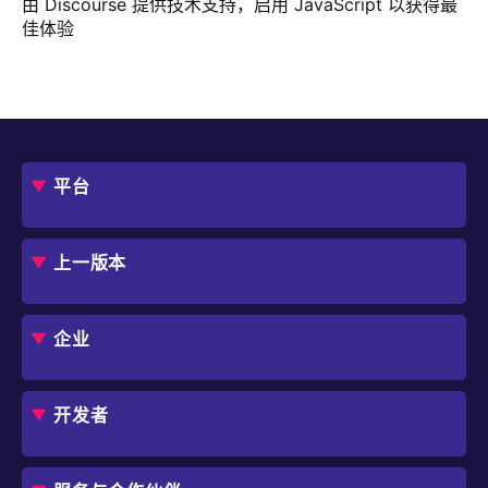
由
Discourse
提供技术支持，启用 JavaScript 以获得最
佳体验
平台
概述
评估指南
上一版本
框架
Jmix 适合我的项目吗？
CUBA 平台
Studio
企业
扩展组件市场
DevOps 云
角色
用例
开发者
业务流程自动化
IT 负责人
应用程序现代化
价格
概述
独立软件开发商
避免 SaaS/低代码 供应商费用和限制