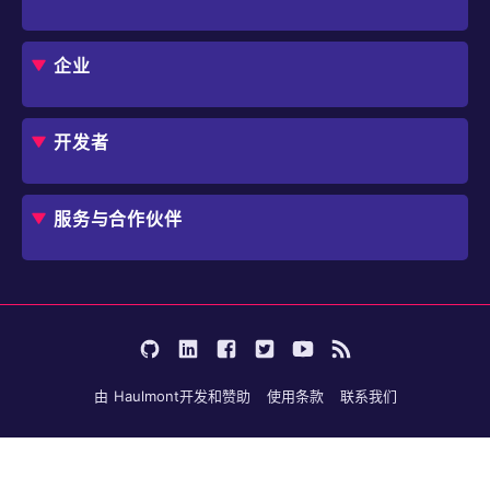
CUBA 平台
Studio
企业
扩展组件市场
DevOps 云
角色
用例
开发者
业务流程自动化
IT 负责人
应用程序现代化
价格
概述
独立软件开发商
避免 SaaS/低代码 供应商费用和限制
服务与合作伙伴
企业架构师
内部工作流自动化
选择 Jmix
培训
开始使用
行业
咨询
学习
用户案例
成为合作伙伴
文档
论坛
由
Haulmont
开发和赞助
使用条款
联系我们
博客