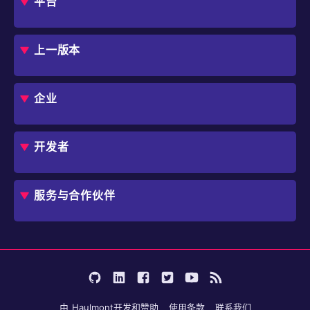
平台
概述
评估指南
上一版本
框架
Jmix 适合我的项目吗？
CUBA 平台
Studio
企业
扩展组件市场
DevOps 云
角色
用例
开发者
业务流程自动化
IT 负责人
应用程序现代化
价格
概述
独立软件开发商
避免 SaaS/低代码 供应商费用和限制
服务与合作伙伴
企业架构师
内部工作流自动化
选择 Jmix
培训
开始使用
行业
咨询
学习
用户案例
成为合作伙伴
文档
论坛
由
Haulmont
开发和赞助
使用条款
联系我们