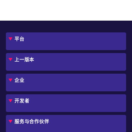
平台
概述
评估指南
上一版本
框架
Jmix 适合我的项目吗？
CUBA 平台
Studio
企业
扩展组件市场
DevOps 云
角色
用例
开发者
业务流程自动化
IT 负责人
应用程序现代化
价格
概述
独立软件开发商
避免 SaaS/低代码 供应商费用和限制
服务与合作伙伴
企业架构师
内部工作流自动化
选择 Jmix