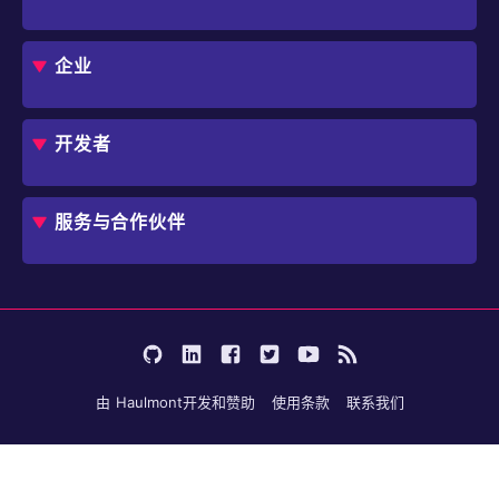
CUBA 平台
Studio
企业
扩展组件市场
DevOps 云
角色
用例
开发者
业务流程自动化
IT 负责人
应用程序现代化
价格
概述
独立软件开发商
避免 SaaS/低代码 供应商费用和限制
服务与合作伙伴
企业架构师
内部工作流自动化
选择 Jmix
培训
开始使用
行业
咨询
学习
用户案例
成为合作伙伴
文档
论坛
由
Haulmont
开发和赞助
使用条款
联系我们
博客