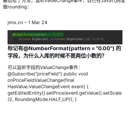
最后给了方法，监听valueChange事件，自己在Java代码里
做rounding：
jmix.cn – 1 Mar 24
标记有@NumberFormat(pattern = "0.00") 的
字段，为什么入库的时候不是两位小数的？
可以监听字段的ValueChange事件：
@Subscribe("priceField") public void
onPriceFieldValueChange(final
HasValue.ValueChangeEvent event) {
getEditedEntity().setPrice(event.getValue().setScale
(2, RoundingMode.HALF_UP)); }