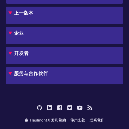
概述
评估指南
上一版本
框架
Jmix 适合我的项目吗？
CUBA 平台
Studio
企业
扩展组件市场
DevOps 云
角色
用例
开发者
业务流程自动化
IT 负责人
应用程序现代化
价格
概述
独立软件开发商
避免 SaaS/低代码 供应商费用和限制
服务与合作伙伴
企业架构师
内部工作流自动化
选择 Jmix
培训
开始使用
行业
咨询
学习
用户案例
成为合作伙伴
文档
论坛
由
Haulmont
开发和赞助
使用条款
联系我们
博客