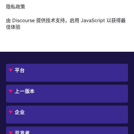
隐私政策
由
Discourse
提供技术支持，启用 JavaScript 以获得最
佳体验
平台
概述
评估指南
上一版本
框架
Jmix 适合我的项目吗？
CUBA 平台
Studio
企业
扩展组件市场
DevOps 云
角色
用例
开发者