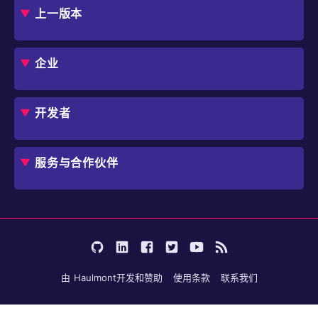
上一版本
框架
Jmix 适合我的项目吗？
CUBA 平台
Studio
企业
扩展组件市场
DevOps 云
角色
用例
开发者
业务流程自动化
IT 负责人
应用程序现代化
价格
概述
独立软件开发商
避免 SaaS/低代码 供应商费用和限制
服务与合作伙伴
企业架构师
内部工作流自动化
选择 Jmix
培训
开始使用
行业
咨询
学习
用户案例
成为合作伙伴
文档
论坛
由
Haulmont
开发和赞助
使用条款
联系我们
博客