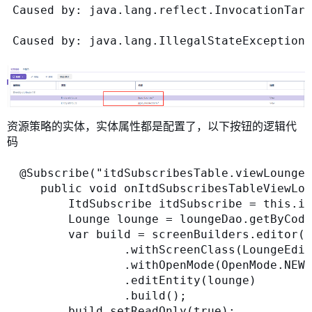
Caused by: java.lang.reflect.InvocationTarg
资源策略的实体，实体属性都是配置了，以下按钮的逻辑代
码
 @Subscribe("itdSubscribesTable.viewLounge"
    public void onItdSubscribesTableViewLou
        ItdSubscribe itdSubscribe = this.it
        Lounge lounge = loungeDao.getByCode
        var build = screenBuilders.editor(L
                .withScreenClass(LoungeEdit
                .withOpenMode(OpenMode.NE
                .editEntity(lounge)

                .build();

        build.setReadOnly(true);
