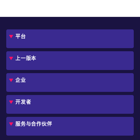
平台
概述
评估指南
上一版本
框架
Jmix 适合我的项目吗？
CUBA 平台
Studio
企业
扩展组件市场
DevOps 云
角色
用例
开发者
业务流程自动化
IT 负责人
应用程序现代化
价格
概述
独立软件开发商
避免 SaaS/低代码 供应商费用和限制
服务与合作伙伴
企业架构师
内部工作流自动化
选择 Jmix
培训
开始使用
行业