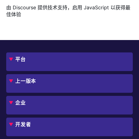
由
Discourse
提供技术支持，启用 JavaScript 以获得最
佳体验
平台
概述
评估指南
上一版本
框架
Jmix 适合我的项目吗？
CUBA 平台
Studio
企业
扩展组件市场
DevOps 云
角色
用例
开发者
业务流程自动化
IT 负责人
应用程序现代化
价格
概述
独立软件开发商
避免 SaaS/低代码 供应商费用和限制