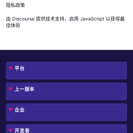
隐私政策
由
Discourse
提供技术支持，启用 JavaScript 以获得最
佳体验
平台
概述
评估指南
上一版本
框架
Jmix 适合我的项目吗？
CUBA 平台
Studio
企业
扩展组件市场
DevOps 云
角色
用例
开发者
业务流程自动化
IT 负责人
应用程序现代化