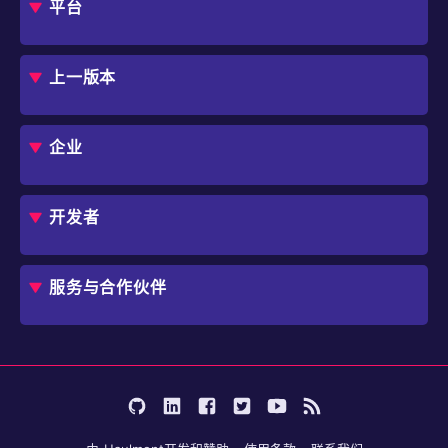
平台
概述
评估指南
上一版本
框架
Jmix 适合我的项目吗？
CUBA 平台
Studio
企业
扩展组件市场
DevOps 云
角色
用例
开发者
业务流程自动化
IT 负责人
应用程序现代化
价格
概述
独立软件开发商
避免 SaaS/低代码 供应商费用和限制
服务与合作伙伴
企业架构师
内部工作流自动化
选择 Jmix
培训
开始使用
行业
咨询
学习
用户案例
成为合作伙伴
文档
论坛