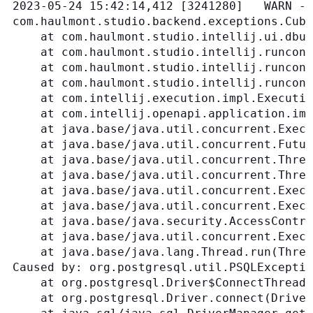
2023-05-24 15:42:14,412 [3241280]   WARN - 
com.haulmont.studio.backend.exceptions.Cub
	at com.haulmont.studio.intellij.ui.dbupdate.DataStoreToDbState.get(DataStoreToDbState.java:83)

	at com.haulmont.studio.intellij.runconfiguration.InteractiveDbChecker.checkDatabaseState(InteractiveDbChecker.java:116)

	at com.haulmont.studio.intellij.runconfiguration.InteractiveDbChecker.canStart(InteractiveDbChecker.java:95)

	at com.haulmont.studio.intellij.runconfiguration.stepbefore.CheckDataBaseTaskProvider.executeTask(CheckDataBaseTaskProvider.java:74)

	at com.intellij.execution.impl.ExecutionManagerImpl$compileAndRun$1.run(ExecutionManagerImpl.kt:399)

	at com.intellij.openapi.application.impl.ApplicationImpl$1.run(ApplicationImpl.java:297)

	at java.base/java.util.concurrent.Executors$RunnableAdapter.call(Executors.java:539)

	at java.base/java.util.concurrent.FutureTask.run(FutureTask.java:264)

	at java.base/java.util.concurrent.ThreadPoolExecutor.runWorker(ThreadPoolExecutor.java:1136)

	at java.base/java.util.concurrent.ThreadPoolExecutor$Worker.run(ThreadPoolExecutor.java:635)

	at java.base/java.util.concurrent.Executors$PrivilegedThreadFactory$1$1.run(Executors.java:702)

	at java.base/java.util.concurrent.Executors$PrivilegedThreadFactory$1$1.run(Executors.java:699)

	at java.base/java.security.AccessController.doPrivileged(AccessController.java:399)

	at java.base/java.util.concurrent.Executors$PrivilegedThreadFactory$1.run(Executors.java:699)

	at java.base/java.lang.Thread.run(Thread.java:833)

Caused by: org.postgresql.util.PSQLExcept
	at org.postgresql.Driver$ConnectThread.getResult(Driver.java:429)

	at org.postgresql.Driver.connect(Driver.java:271)
