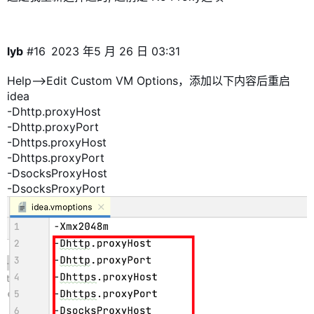
lyb
#16
2023 年5 月 26 日 03:31
Help——>Edit Custom VM Options，添加以下内容后重启
idea
-Dhttp.proxyHost
-Dhttp.proxyPort
-Dhttps.proxyHost
-Dhttps.proxyPort
-DsocksProxyHost
-DsocksProxyPort