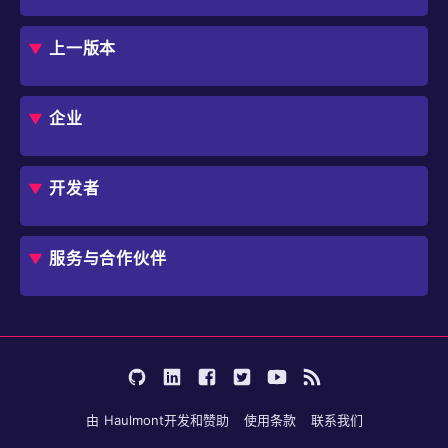
概述
评估指南
上一版本
框架
Jmix 适合我的项目吗？
CUBA 平台
Studio
企业
扩展组件市场
DevOps 云
角色
用例
开发者
业务流程自动化
IT 负责人
应用程序现代化
价格
概述
独立软件开发商
避免 SaaS/低代码 供应商费用和限制
服务与合作伙伴
企业架构师
内部工作流自动化
选择 Jmix
培训
开始使用
行业
咨询
学习
用户案例
成为合作伙伴
文档
论坛
由
Haulmont
开发和赞助
使用条款
联系我们
博客