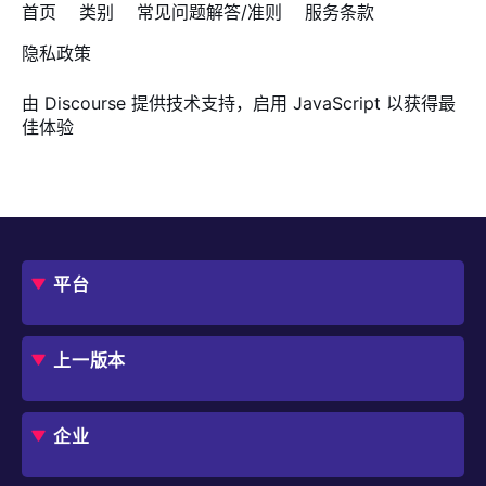
首页
类别
常见问题解答/准则
服务条款
隐私政策
由
Discourse
提供技术支持，启用 JavaScript 以获得最
佳体验
平台
概述
评估指南
上一版本
框架
Jmix 适合我的项目吗？
CUBA 平台
Studio
企业
扩展组件市场
DevOps 云
角色
用例