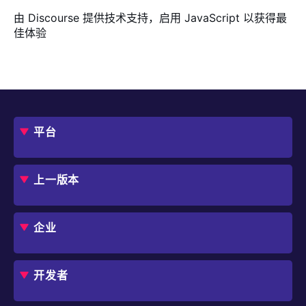
由
Discourse
提供技术支持，启用 JavaScript 以获得最
佳体验
平台
概述
评估指南
上一版本
框架
Jmix 适合我的项目吗？
CUBA 平台
Studio
企业
扩展组件市场
DevOps 云
角色
用例
开发者
业务流程自动化
IT 负责人
应用程序现代化
价格
概述
独立软件开发商
避免 SaaS/低代码 供应商费用和限制