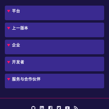
平台
概述
评估指南
上一版本
框架
Jmix 适合我的项目吗？
CUBA 平台
Studio
企业
扩展组件市场
DevOps 云
角色
用例
开发者
业务流程自动化
IT 负责人
应用程序现代化
价格
概述
独立软件开发商
避免 SaaS/低代码 供应商费用和限制
服务与合作伙伴
企业架构师
内部工作流自动化
选择 Jmix
培训
开始使用
行业
咨询
学习
用户案例
成为合作伙伴
文档