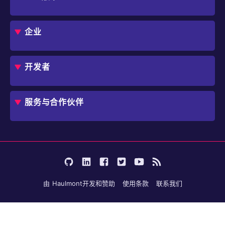
框架
Jmix 适合我的项目吗？
CUBA 平台
Studio
企业
扩展组件市场
DevOps 云
角色
用例
开发者
业务流程自动化
IT 负责人
应用程序现代化
价格
概述
独立软件开发商
避免 SaaS/低代码 供应商费用和限制
服务与合作伙伴
企业架构师
内部工作流自动化
选择 Jmix
培训
开始使用
行业
咨询
学习
用户案例
成为合作伙伴
文档
论坛
由
Haulmont
开发和赞助
使用条款
联系我们
博客