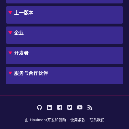
概述
评估指南
上一版本
框架
Jmix 适合我的项目吗？
CUBA 平台
Studio
企业
扩展组件市场
DevOps 云
角色
用例
开发者
业务流程自动化
IT 负责人
应用程序现代化
价格
概述
独立软件开发商
避免 SaaS/低代码 供应商费用和限制
服务与合作伙伴
企业架构师
内部工作流自动化
选择 Jmix
培训
开始使用
行业
咨询
学习
用户案例
成为合作伙伴
文档
论坛
由
Haulmont
开发和赞助
使用条款
联系我们
博客