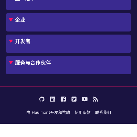
框架
Jmix 适合我的项目吗？
CUBA 平台
Studio
企业
扩展组件市场
DevOps 云
角色
用例
开发者
业务流程自动化
IT 负责人
应用程序现代化
价格
概述
独立软件开发商
避免 SaaS/低代码 供应商费用和限制
服务与合作伙伴
企业架构师
内部工作流自动化
选择 Jmix
培训
开始使用
行业
咨询
学习
用户案例
成为合作伙伴
文档
论坛
由
Haulmont
开发和赞助
使用条款
联系我们
博客