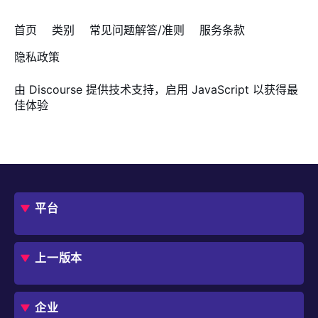
首页
类别
常见问题解答/准则
服务条款
隐私政策
由
Discourse
提供技术支持，启用 JavaScript 以获得最
佳体验
平台
概述
评估指南
上一版本
框架
Jmix 适合我的项目吗？
CUBA 平台
Studio
企业
扩展组件市场