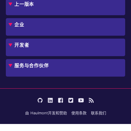
上一版本
框架
Jmix 适合我的项目吗？
CUBA 平台
Studio
企业
扩展组件市场
DevOps 云
角色
用例
开发者
业务流程自动化
IT 负责人
应用程序现代化
价格
概述
独立软件开发商
避免 SaaS/低代码 供应商费用和限制
服务与合作伙伴
企业架构师
内部工作流自动化
选择 Jmix
培训
开始使用
行业
咨询
学习
用户案例
成为合作伙伴
文档
论坛
由
Haulmont
开发和赞助
使用条款
联系我们
博客