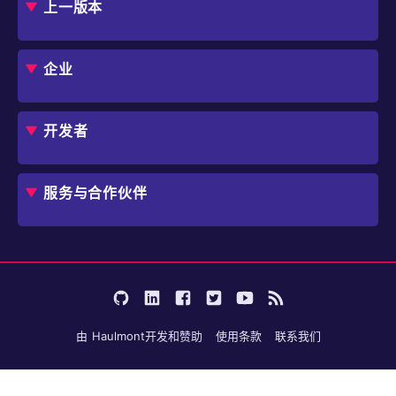
上一版本
框架
Jmix 适合我的项目吗？
CUBA 平台
Studio
企业
扩展组件市场
DevOps 云
角色
用例
开发者
业务流程自动化
IT 负责人
应用程序现代化
价格
概述
独立软件开发商
避免 SaaS/低代码 供应商费用和限制
服务与合作伙伴
企业架构师
内部工作流自动化
选择 Jmix
培训
开始使用
行业
咨询
学习
用户案例
成为合作伙伴
文档
论坛
由
Haulmont
开发和赞助
使用条款
联系我们
博客