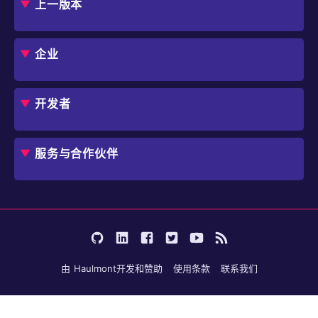
上一版本
框架
Jmix 适合我的项目吗？
CUBA 平台
Studio
企业
扩展组件市场
DevOps 云
角色
用例
开发者
业务流程自动化
IT 负责人
应用程序现代化
价格
概述
独立软件开发商
避免 SaaS/低代码 供应商费用和限制
服务与合作伙伴
企业架构师
内部工作流自动化
选择 Jmix
培训
开始使用
行业
咨询
学习
用户案例
成为合作伙伴
文档
论坛
由
Haulmont
开发和赞助
使用条款
联系我们
博客