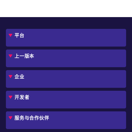
平台
概述
评估指南
上一版本
框架
Jmix 适合我的项目吗？
CUBA 平台
Studio
企业
扩展组件市场
DevOps 云
角色
用例
开发者
业务流程自动化
IT 负责人
应用程序现代化
价格
概述
独立软件开发商
避免 SaaS/低代码 供应商费用和限制
服务与合作伙伴
企业架构师
内部工作流自动化
选择 Jmix
培训
开始使用
行业