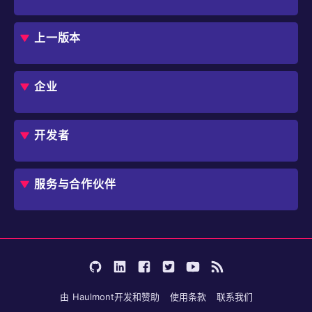
概述
评估指南
上一版本
框架
Jmix 适合我的项目吗？
CUBA 平台
Studio
企业
扩展组件市场
DevOps 云
角色
用例
开发者
业务流程自动化
IT 负责人
应用程序现代化
价格
概述
独立软件开发商
避免 SaaS/低代码 供应商费用和限制
服务与合作伙伴
企业架构师
内部工作流自动化
选择 Jmix
培训
开始使用
行业
咨询
学习
用户案例
成为合作伙伴
文档
论坛
由
Haulmont
开发和赞助
使用条款
联系我们
博客